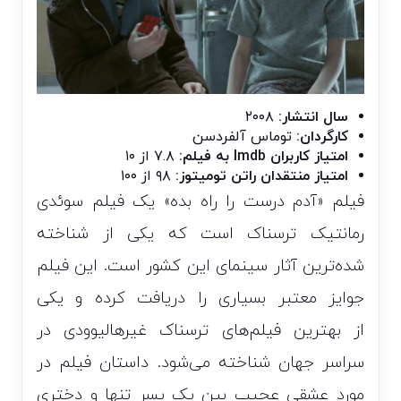
سال انتشار:
۲۰۰۸
کارگردان:
توماس آلفردسن
امتیاز کاربران Imdb به فیلم:
۷.۸ از ۱۰
امتیاز منتقدان راتن تومیتوز:
۹۸ از ۱۰۰
فیلم «آدم درست را راه بده» یک فیلم سوئدی
رمانتیک ترسناک است که یکی از شناخته
شده‌ترین آثار سینمای این کشور است. این فیلم
جوایز معتبر بسیاری را دریافت کرده و یکی
از
بهترین فیلم‌های ترسناک غیرهالیوودی
در
سراسر جهان شناخته می‌شود. داستان فیلم در
مورد عشقی عجیب بین یک پسر تنها و دختری